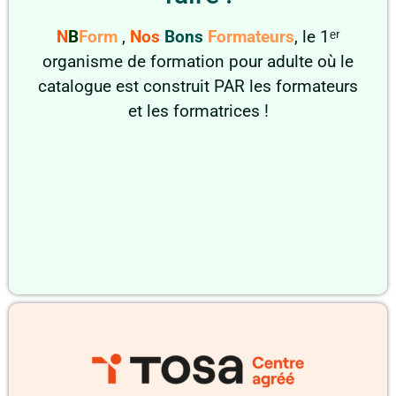
N
B
Form
,
Nos
Bons
Formateurs
,
le 1ᵉʳ
o
rganisme de formation
pour adulte où le
catalogue est construit PAR les formateurs
et les formatrices !