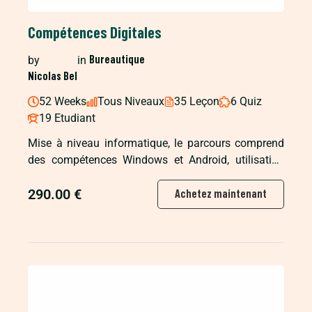
Compétences Digitales
by
in
Bureautique
Nicolas Bel
52 Weeks
Tous Niveaux
35 Leçon
6 Quiz
19 Etudiant
Mise à niveau informatique, le parcours comprend
des compétences Windows et Android, utilisation
d’internet, la configuration des mails, la
290.00 €
cybersécurité […]
Achetez maintenant