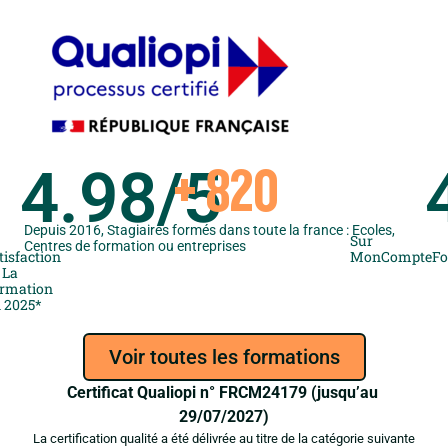
4.98
/5
+ 
820
Depuis 2016, Stagiaires formés dans toute la france : Ecoles,
Sur
Centres de formation ou entreprises
tisfaction
MonCompteFo
 La
rmation
 2025*
Voir toutes les formations
Certificat Qualiopi n° FRCM24179 (jusqu’au
29/07/2027)
La certification qualité a été délivrée au titre de la catégorie suivante