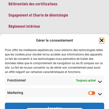
Référentiels des certifications
Engagement et Charte de déontologie
Règlement intérieur
Conditions générales
Gérer le consentement
Pour offrir les meilleures expériences, nous utilisons des technologies telles
que les cookies pour stocker et/ou accéder aux informations des appareils.
Le fait de consentir à ces technologies nous permettra de traiter des
données telles que le comportement de navigation ou les ID uniques sur ce
site. Le fait de ne pas consentir ou de retirer son consentement peut avoir
un effet négatif sur certaines caractéristiques et fonctions.
Certificat n° FRCM24179
Fonctionnel
Toujours activé
Période de validité : 30/07/2024 – 29/07/2027
La certification qualité a été délivrée au titre de la catégorie suivante
:
Actions de formations
Marketing
Accepter