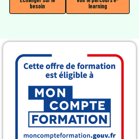
Échanger sur le
Voir le parcours e-
besoin
learning