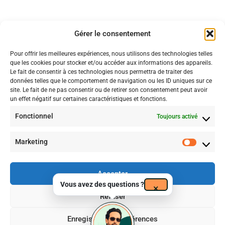
Règlement intérieur
La présentation Powerpoint
Conditions générales
15 Minutes
Gérer le consentement
Pour offrir les meilleures expériences, nous utilisons des technologies telles
Outlook.com et synchronisation
que les cookies pour stocker et/ou accéder aux informations des appareils.
15 Minutes
Le fait de consentir à ces technologies nous permettra de traiter des
données telles que le comportement de navigation ou les ID uniques sur ce
site. Le fait de ne pas consentir ou de retirer son consentement peut avoir
La feuille de calcul Excel Online
un effet négatif sur certaines caractéristiques et fonctions.
15 Minutes
Certificat n° FRCM24179
Fonctionnel
Toujours activé
Période de validité : 30/07/2024 – 29/07/2027
Calculs et mise en forme
La certification qualité a été délivrée au titre de la catégorie suivante
exercices pour Excel
:
Actions de formations
Marketing
45 Minutes
Accepter
Quiz de contrôle – Microsoft 365
Vous avez des questions ?
×
et Office
Refuser
4 Questions
Enregistrer les préférences