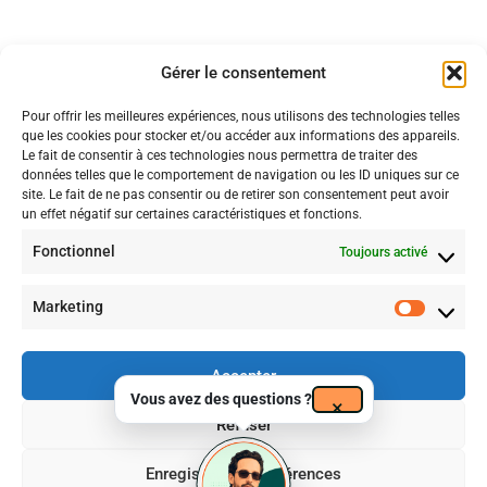
Règlement intérieur
7
100%windows
Conditions générales
Gérer le consentement
Pour offrir les meilleures expériences, nous utilisons des technologies telles
7
Internet
que les cookies pour stocker et/ou accéder aux informations des appareils.
Le fait de consentir à ces technologies nous permettra de traiter des
données telles que le comportement de navigation ou les ID uniques sur ce
site. Le fait de ne pas consentir ou de retirer son consentement peut avoir
11
Microsoft 365 Et Office
un effet négatif sur certaines caractéristiques et fonctions.
Certificat n° FRCM24179
Fonctionnel
Toujours activé
Période de validité : 30/07/2024 – 29/07/2027
La certification qualité a été délivrée au titre de la catégorie suivante
:
Actions de formations
Marketing
Accepter
Vous avez des questions ?
×
Refuser
Enregistrer les préférences