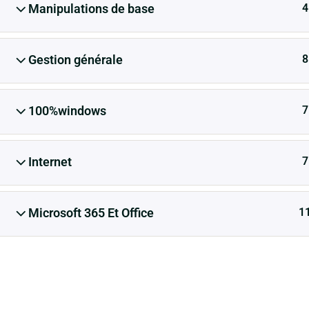
4
Manipulations de base
contact@nbform.fr
Accessibilité
8
Gestion générale
Apprendre, c’est entretenir sa liberté​
7
100%windows
7
Internet
1
Microsoft 365 Et Office