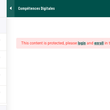
Compétences Digitales
Contac
Bureautique
This content is protected, please
and
in 
login
enroll
Menu
Espace Formateur
Accés à mes commandes passées
Référentiels des certifications
Engagement et Charte de déontologie
Règlement intérieur