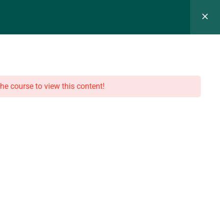
t & Rendez-vous
the course to view this content!
Certificat n° FRCM24179
Période de validité : 30/07/2024 – 29/07/2027
La certification qualité a été délivrée au titre de la catégorie suivante
:
Actions de formations