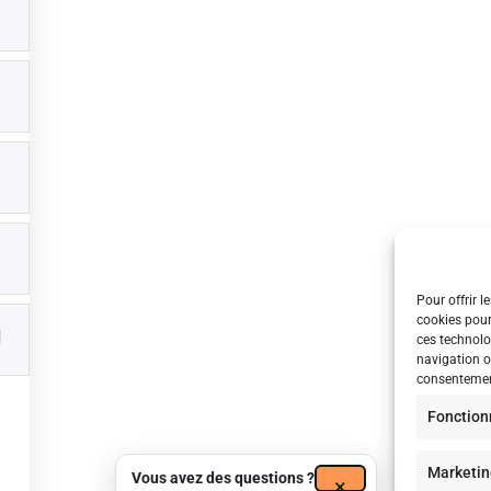
Conditions générales
NBForm/ Nicolas Bel Formation, 2024, tous droits réservés.
Pour offrir l
cookies pour
1
ces technolo
navigation ou
consentement
Fonction
Marketin
Vous avez des questions ?
×