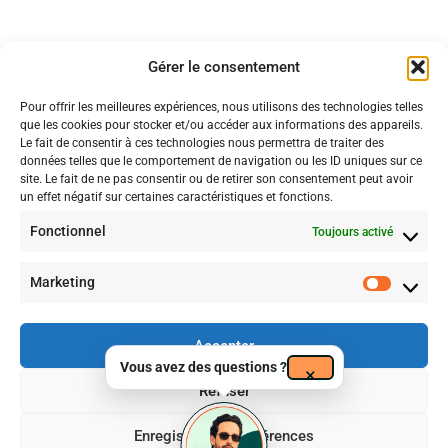
Règlement intérieur
Quiz de contrôle – Aller plus loin
4 Questions
Conditions générales
Gérer le consentement
Pour offrir les meilleures expériences, nous utilisons des technologies telles
7
Intelligence Artificielle sur
que les cookies pour stocker et/ou accéder aux informations des appareils.
votre site
Le fait de consentir à ces technologies nous permettra de traiter des
données telles que le comportement de navigation ou les ID uniques sur ce
site. Le fait de ne pas consentir ou de retirer son consentement peut avoir
un effet négatif sur certaines caractéristiques et fonctions.
12
Woocommerce
Certificat n° FRCM24179
Fonctionnel
Toujours activé
Période de validité : 30/07/2024 – 29/07/2027
La certification qualité a été délivrée au titre de la catégorie suivante
:
Actions de formations
Marketing
1
Exercices
supplémentaires
Accepter
Vous avez des questions ?
×
Refuser
Enregistrer les préférences