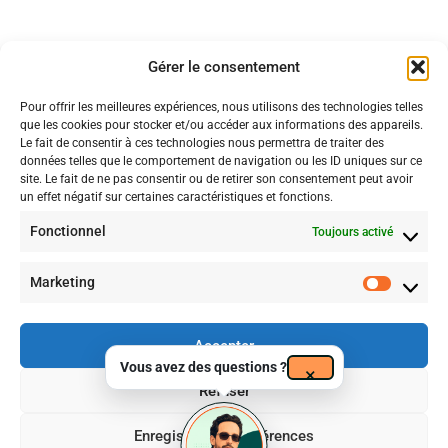
Règlement intérieur
6
Un peu Plus loin
Conditions générales
Gérer le consentement
Pour offrir les meilleures expériences, nous utilisons des technologies telles
7
Intelligence Artificielle sur
que les cookies pour stocker et/ou accéder aux informations des appareils.
votre site
Le fait de consentir à ces technologies nous permettra de traiter des
données telles que le comportement de navigation ou les ID uniques sur ce
site. Le fait de ne pas consentir ou de retirer son consentement peut avoir
un effet négatif sur certaines caractéristiques et fonctions.
12
Woocommerce
Certificat n° FRCM24179
Fonctionnel
Toujours activé
Période de validité : 30/07/2024 – 29/07/2027
La certification qualité a été délivrée au titre de la catégorie suivante
:
Actions de formations
Marketing
1
Exercices
supplémentaires
Accepter
Vous avez des questions ?
×
Refuser
Enregistrer les préférences