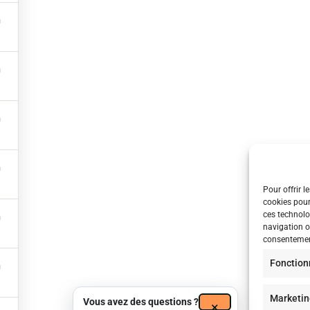
Conditions générales
NBForm/ Nicolas Bel Formation, 2024, tous droits réservés.
Pour offrir l
cookies pour
ces technolo
navigation ou
consentement
Fonction
Marketin
Vous avez des questions ?
×