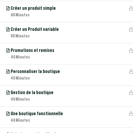
Créer un produit simple
contact@nbform.fr
60 Minutes
Accessibilité
Créer un Produit variable
60 Minutes
Apprendre, c’est entretenir sa liberté​
Promotions et remises
40 Minutes
Personnaliser la boutique
40 Minutes
Gestion de la boutique
40 Minutes
Une boutique fonctionnelle
40 Minutes