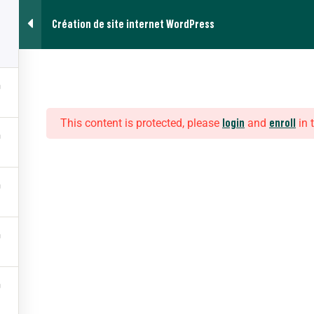
Création de site internet WordPress
Contac
2
Création Web
This content is protected, please
and
in 
login
enroll
Menu
Espace Formateur
Accés à mes commandes passées
Référentiels des certifications
Engagement et Charte de déontologie
Règlement intérieur