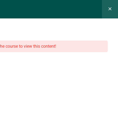
t & Rendez-vous
the course to view this content!
Certificat n° FRCM24179
Période de validité : 30/07/2024 – 29/07/2027
La certification qualité a été délivrée au titre de la catégorie suivante
:
Actions de formations