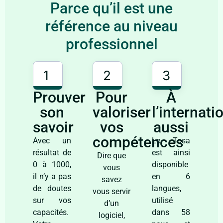
Parce qu’il est une
référence au niveau
professionnel
1
2
3
Prouver
Pour
À
son
valoriser
l’internati
savoir​
vos
aussi
compétences
Avec un
Le Tosa
résultat de
est ainsi
Dire que
0 à 1000,
disponible
vous
il n’y a pas
en 6
savez
de doutes
langues,
vous servir
sur vos
utilisé
d’un
capacités.
dans 58
logiciel,