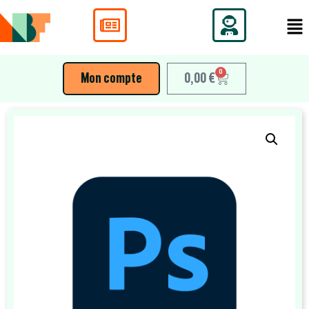
0
Mon compte
0,00
€