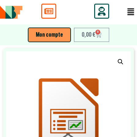
0
Mon compte
0,00
€