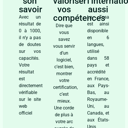
son
valoriser
l’internati
savoir​
vos
aussi
compétences
Avec un
Le Tosa
résultat de
est ainsi
Dire que
0 à 1000,
disponible
vous
il n’y a pas
en 6
savez
de doutes
langues,
vous servir
sur vos
utilisé
d’un
capacités.
dans 58
logiciel,
Votre
pays et
c’est bien,
résultat
accrédité
montrer
est
en France,
votre
directement
aux Pays-
certification,
vérifiable
Bas, au
c’est
sur le site
Royaume-
mieux.
web
Uni, au
Une corde
officiel
Canada, et
de plus à
aux États-
votre arc
Unis