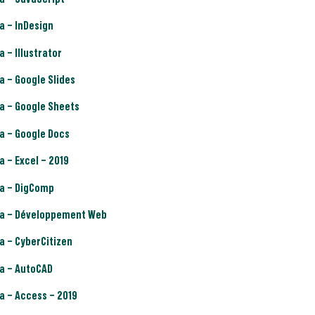
a – InDesign
a – Illustrator
a – Google Slides
a – Google Sheets
a – Google Docs
a – Excel – 2019
sa – DigComp
sa – Développement Web
a – CyberCitizen
sa – AutoCAD
a – Access – 2019