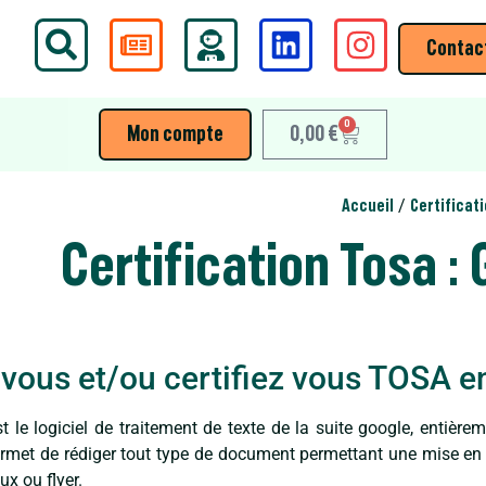
Contac
0
Mon compte
0,00
€
/
Accueil
Certificat
Certification Tosa :
vous et/ou certifiez vous TOSA en
st le logiciel de traitement de texte de la suite google, entière
ermet de rédiger tout type de document permettant une mise en 
ux ou flyer.