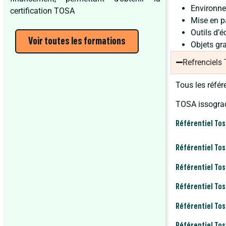
Environn
certification TOSA
Mise en p
Outils d’é
Voir toutes les formations
Objets gr
Refrenciels
Tous les référ
TOSA issograd
Référentiel To
Référentiel Tos
Référentiel Tos
Référentiel Tos
Référentiel Tos
Référentiel Tos